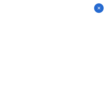
登录平台
✕
标签云列表
按标签聚合浏览相关文章
百家乐试玩平台 - 《魔道祖师》读者分歧，角色塑造争