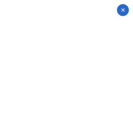
登录平台
✕
标签云列表
按标签聚合浏览相关文章
腾讯系营收放缓， 百家乐试玩平台 竞品市占率显著提