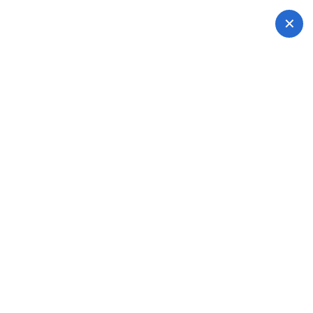
登录平台
✕
标签云列表
按标签聚合浏览相关文章
华为旗舰芯片与竞品性能差距分析 - 百家乐试玩平台