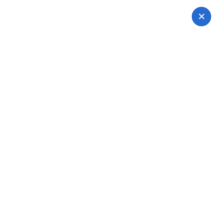
登录平台
✕
标签云列表
按标签聚合浏览相关文章
平台规则调整核心变化