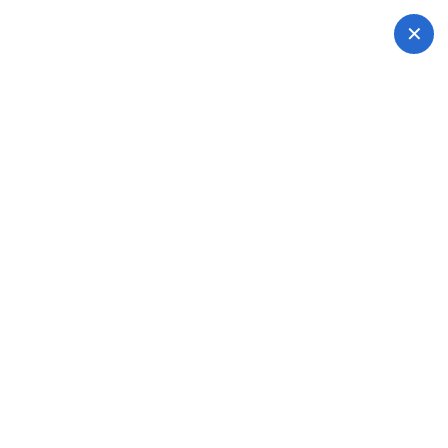
登录平台
✕
标签云列表
按标签聚合浏览相关文章
电竞战队转会风波，核心选手去留，舆论关注焦点