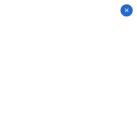
登录平台
✕
标签云列表
按标签聚合浏览相关文章
皇马巴萨关键战表现对比，净胜球差距显著