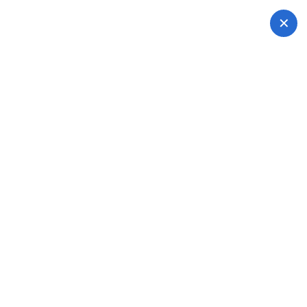
登录平台
✕
标签云列表
按标签聚合浏览相关文章
百家乐试玩平台 - 腾讯云业务季度营收增长放缓，主要