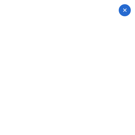
登录平台
✕
标签云列表
按标签聚合浏览相关文章
百家乐试玩平台 - 华为新机参数对比小米旗舰，核心性